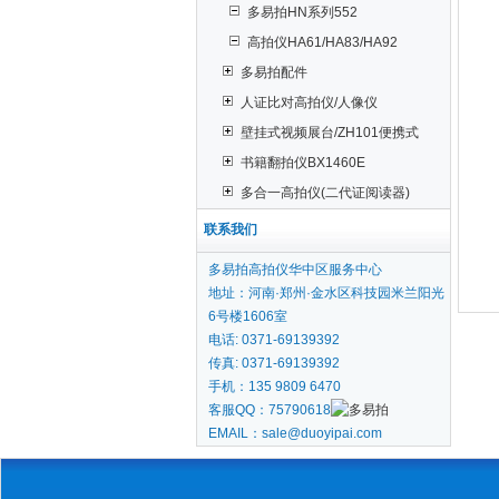
多易拍HN系列552
高拍仪HA61/HA83/HA92
多易拍配件
人证比对高拍仪/人像仪
壁挂式视频展台/ZH101便携式
书籍翻拍仪BX1460E
多合一高拍仪(二代证阅读器)
联系我们
多易拍高拍仪华中区服务中心
地址：河南·郑州·金水区科技园米兰阳光
6号楼1606室
电话: 0371-69139392
传真: 0371-69139392
手机：135 9809 6470
客服QQ：75790618
EMAIL：sale@duoyipai.com