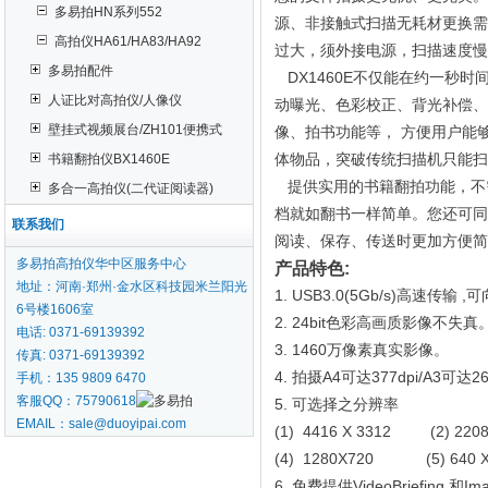
多易拍HN系列552
源、非接触式扫描无耗材更换需
高拍仪HA61/HA83/HA92
过大，须外接电源，扫描速度慢
多易拍配件
DX1460E不仅能在约一秒
人证比对高拍仪/人像仪
动曝光、色彩校正、背光补偿、
壁挂式视频展台/ZH101便携式
像、拍书功能等， 方便用户能够
体物品，突破传统扫描机只能扫
书籍翻拍仪BX1460E
提供实用的书籍翻拍功能，不
多合一高拍仪(二代证阅读器)
档就如翻书一样简单。您还可同时
联系我们
阅读、保存、传送时更加方便简
多易拍高拍仪华中区服务中心
产品特色:
地址：河南·郑州·金水区科技园米兰阳光
1. USB3.0(5Gb/s)高速传输
6号楼1606室
2. 24bit色彩高画质影像不失真
电话: 0371-69139392
3. 1460万像素真实影像。
传真: 0371-69139392
4. 拍摄A4可达377dpi/A3可达26
手机：135 9809 6470
客服QQ：75790618
5. 可选择之分辨率
EMAIL：sale@duoyipai.com
(1) 4416 X 3312 (2) 220
(4) 1280X720 (5) 640 
6. 免费提供VideoBriefing