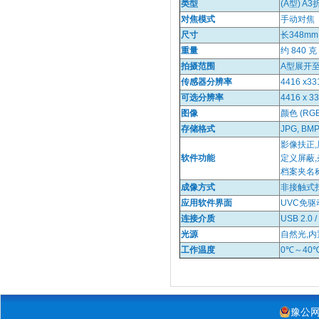
类型
(A型) A
对焦模式
手动对焦
尺寸
长348mm 
重量
约 840 克
拍摄范围
A型展开至
传感器分辨率
4416 x331
可选分辨率
4416 x 33
图像
颜色 (RGB
存储格式
JPG, BMP
影像扶正,
软件功能
定义屏蔽,
档案夹名
成像方式
非接触式扫
应用软件界面
UVC免驱动
连接介质
USB 2.0
光源
自然光,内
工作温度
0℃～40
豫公网安