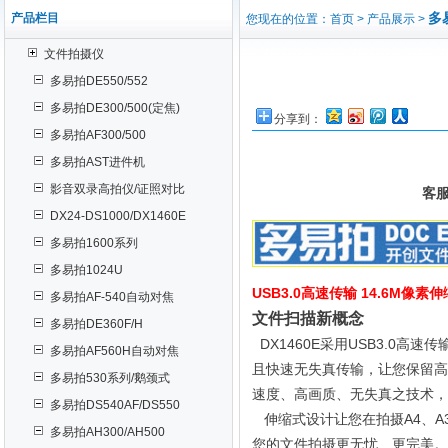
多
产品栏目
您现在的位置：首页 > 产品展示 >
文件拍摄仪
多易拍DE550/552
多易拍DE300/500(定焦)
分享到：
多易拍AF300/500
多易拍AST进件机
影音双录高拍仪/证照对比
客
DX24-DS1000/DX1460E
多易拍1600系列
多易拍1024U
USB3.0高速传输 14.6M像
多易拍AF-540自动对焦
文件扫描新概念
多易拍DE360F/H
DX1460E采用USB3.0高速
多易拍AF560H自动对焦
且快速无失真传输，让您保留高质量
多易拍530系列/鹅颈式
速度、高画质、无失真之技术，A4可达
多易拍DS540AF/DS550
伸缩式设计让您在拍摄A4、A
多易拍AH300/AH500
您的文件拍摄更无忧、更完美。DX