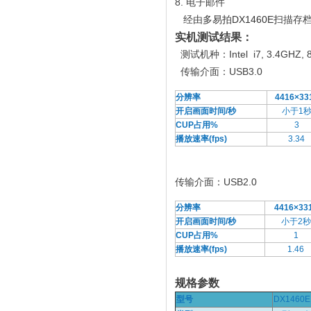
8. 电子邮件
经由
多易拍DX1460E
扫描存档
实机测试结果：
测试机种：Intel i7, 3.4GHZ, 8
传输介面：USB3.0
分辨率
4416×33
开启画面时间/秒
小于1
CUP占用%
3
播放速率(fps)
3.34
传输介面：USB2.0
分辨率
4416×33
开启画面时间/秒
小于2秒
CUP占用%
1
播放速率(fps)
1.46
规格参数
型号
DX1460E