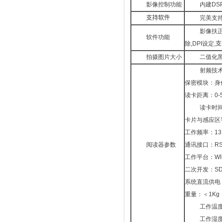
影像控制功能
内建D
支持软件
完美支持
影像扶正
软件功能
除,DPI设定
,
拍摄图片大小
二值化黑
射频技术：
保密模块：身
读卡距离：0-
读卡时间
卡片与感应区
工作频率：13.
阅读器参数
通讯接口：RS
工作平台：WIN9
二次开发：SDK
系统直流供电：D
重量：＜1Kg
工作温度
工作湿度