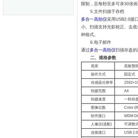
限制，且每秒至多可录30张
5.文件扫描于存档
多合一高拍仪
采用USB2.0
小。扫描支持光影校正、去底色
种格式。
6.电子邮件
通过
多合一高拍仪
扫描存盘的
二、规格参数
底座
底板预留
操作方式
固定式
传感器分辨率
2592×1
拍摄范围
A4
拍摄速度
一秒存
图像位数
Color (
软件接口
WDM Dri
人像仪(选配)
可调整
连接接口
USB 2