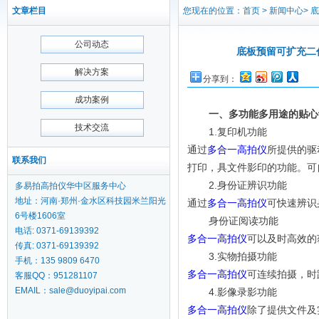
文章栏目
您现在的位置：首页 > 新闻中心> 
公司动态
底板预留可扩充二
解决方案
分享到：
成功案例
一、多功能多用途的贴心
技术交流
1.复印机功能
通过
多合一高拍仪
所提供的驱
联系我们
打印，具文件影印的功能。可
2.身份证辨识功能
多易拍高拍仪华中区服务中心
地址：河南·郑州·金水区科技园米兰阳光
通过
多合一高拍仪
可快速辨识
6号楼1606室
身份证阅读功能
电话: 0371-69139392
多合一高拍仪
可以及时高效的
传真: 0371-69139392
3.实物拍摄功能
手机：135 9809 6470
多合一高拍仪
可连续拍摄，时
客服QQ：951281107
EMAIL：sale@duoyipai.com
4.影像录影功能
多合一高拍仪
除了提供文件及