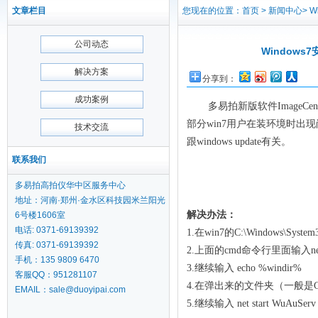
文章栏目
您现在的位置：首页 > 新闻中心> Window
公司动态
Windows7
解决方案
分享到：
成功案例
多易拍新版软件ImageCen
部分win7用户在装环境时出现尚未安装 
技术交流
跟windows update有关。
联系我们
多易拍高拍仪华中区服务中心
地址：河南·郑州·金水区科技园米兰阳光
解决办法：
6号楼1606室
电话: 0371-69139392
1.在win7的C:\Windows\S
传真: 0371-69139392
2.上面的cmd命令行里面输入net s
手机：135 9809 6470
3.继续输入 echo %windir%
客服QQ：951281107
4.在弹出来的文件夹（一般是C:\Wi
EMAIL：sale@duoyipai.com
5.继续输入 net start WuAuServ