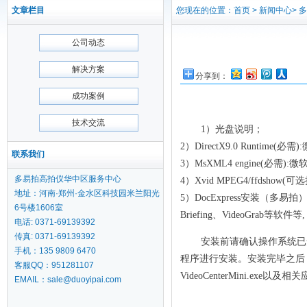
文章栏目
您现在的位置：首页 > 新闻中心> 
公司动态
解决方案
分享到：
成功案例
技术交流
1）光盘说明；
2）DirectX9.0 Runti
联系我们
3）MsXML4 engine(必需
多易拍高拍仪华中区服务中心
4）Xvid MPEG4/ffd
地址：河南·郑州·金水区科技园米兰阳光
5）DocExpress安装（多易
6号楼1606室
Briefing、VideoGr
电话: 0371-69139392
传真: 0371-69139392
安装前请确认操作系统已安装
手机：135 9809 6470
程序进行安装。安装完毕之后
客服QQ：951281107
VideoCenterMini.exe
EMAIL：sale@duoyipai.com